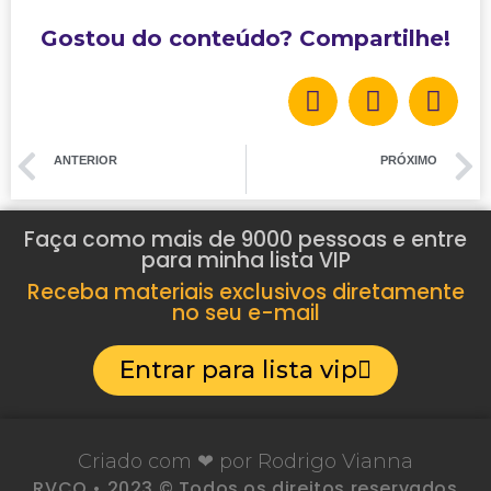
Gostou do conteúdo? Compartilhe!
ANTERIOR
PRÓXIMO
Frevo Mulher – Cifra
Começo, meio e fim – Cifra
Faça como mais de 9000 pessoas e entre
para minha lista VIP
Receba materiais exclusivos diretamente
no seu e-mail
Entrar para lista vip
Criado com ❤ por Rodrigo Vianna
RVCO • 2023 © Todos os direitos reservados