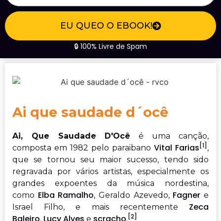
EU QUEO O EBOOK!
🔒 100% Livre de Spam
Ai que saudade d´ocê
Ai, Que Saudade D'Ocê
é uma canção,
[1]
Vital Farias
composta em 1982 pelo paraibano
,
que se tornou seu maior sucesso, tendo sido
regravada por vários artistas, especialmente os
grandes expoentes da música nordestina,
Elba Ramalho
Fagner
como
, Geraldo Azevedo,
e
Zeca
Israel Filho, e mais recentemente
[2]
Baleiro
Lucy Alves
scracho
,
e
.