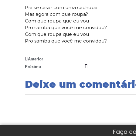
Pra se casar com uma cachopa
Mas agora com que roupa?
Com que roupa que eu vou
Pro samba que você me convidou?
Com que roupa que eu vou
Pro samba que você me convidou?
Anterior
Chora Coração – Cifracover
Próximo
Índice geral covers Youtube
Deixe um comentári
Faça co