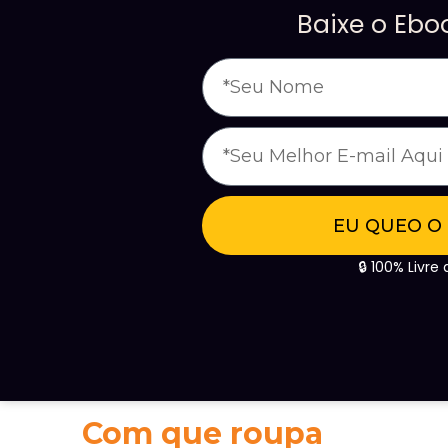
Baixe o Eb
EU QUEO O
🔒 100% Livr
Com que roupa