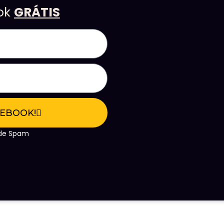
ook
GRÁTIS
 EBOOK!
e de Spam