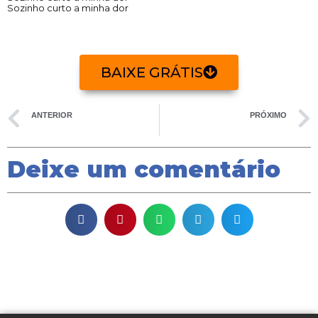
Sozinho curto a minha dor
BAIXE GRÁTIS
ANTERIOR
PRÓXIMO
Como dois e dois – Cifra
Obi – mais um samba de Djavan
Deixe um comentário