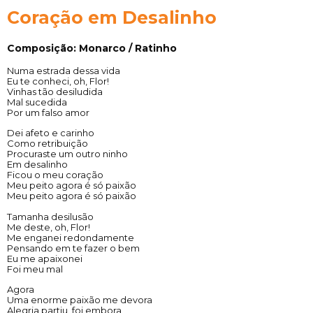
Coração em Desalinho
Composição: Monarco / Ratinho
Numa estrada dessa vida
Eu te conheci, oh, Flor!
Vinhas tão desiludida
Mal sucedida
Por um falso amor
Dei afeto e carinho
Como retribuição
Procuraste um outro ninho
Em desalinho
Ficou o meu coração
Meu peito agora é só paixão
Meu peito agora é só paixão
Tamanha desilusão
Me deste, oh, Flor!
Me enganei redondamente
Pensando em te fazer o bem
Eu me apaixonei
Foi meu mal
Agora
Uma enorme paixão me devora
Alegria partiu, foi embora