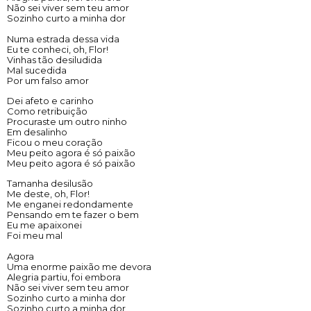
Não sei viver sem teu amor
Sozinho curto a minha dor
Numa estrada dessa vida
Eu te conheci, oh, Flor!
Vinhas tão desiludida
Mal sucedida
Por um falso amor
Dei afeto e carinho
Como retribuição
Procuraste um outro ninho
Em desalinho
Ficou o meu coração
Meu peito agora é só paixão
Meu peito agora é só paixão
Tamanha desilusão
Me deste, oh, Flor!
Me enganei redondamente
Pensando em te fazer o bem
Eu me apaixonei
Foi meu mal
Agora
Uma enorme paixão me devora
Alegria partiu, foi embora
Não sei viver sem teu amor
Sozinho curto a minha dor
Sozinho curto a minha dor