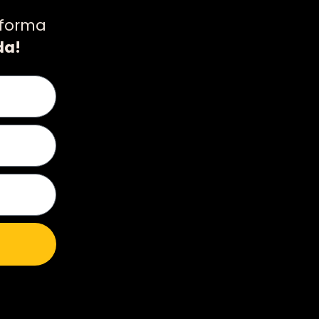
 forma
da!