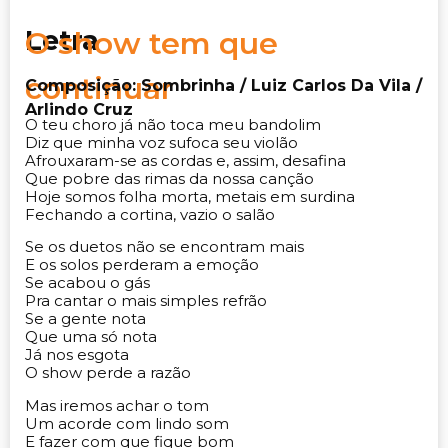
Letra
O show tem que
continuar
Composição: Sombrinha / Luiz Carlos Da Vila /
Arlindo Cruz
O teu choro já não toca meu bandolim
Diz que minha voz sufoca seu violão
Afrouxaram-se as cordas e, assim, desafina
Que pobre das rimas da nossa canção
Hoje somos folha morta, metais em surdina
Fechando a cortina, vazio o salão
Se os duetos não se encontram mais
E os solos perderam a emoção
Se acabou o gás
Pra cantar o mais simples refrão
Se a gente nota
Que uma só nota
Já nos esgota
O show perde a razão
Mas iremos achar o tom
Um acorde com lindo som
E fazer com que fique bom