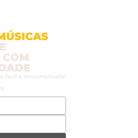
MÚSICAS
E
 COM
IDADE
s, fácil e descomplicada!
IS