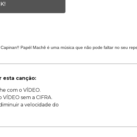
K!
Capinan!! Papél Machê é uma música que não pode faltar no seu reper
r esta canção:
he com o VÍDEO.
o VÍDEO sem a CIFRA.
diminuir a velocidade do