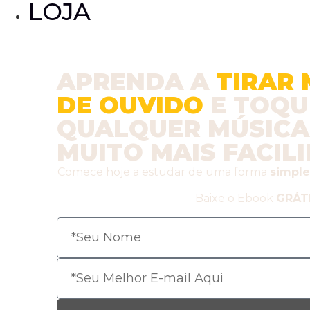
LOJA
APRENDA A
TIRAR 
DE OUVIDO
E TOQU
QUALQUER MÚSICA
MUITO MAIS FACIL
Comece hoje a estudar de uma forma
simple
Baixe o Ebook
GRÁT