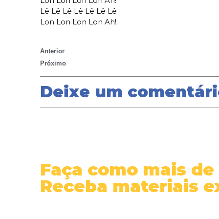
Lon Lon Lon Lon Ah!
Lê Lê Lê Lê Lê Lê Lê
Lon Lon Lon Lon Ah!…
Anterior
OVELHA NEGRA – VÍDEO AULA
Próximo
DIZ QUE FUI POR AÍ – CIFRA
Deixe um comentári
Faça como mais de 
Receba materiais e