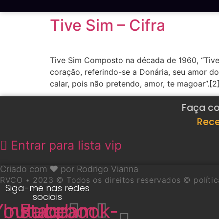
Tive Sim – Cifra
Tive Sim Composto na década de 1960, “Tive 
coração, referindo-se a Donária, seu amor d
calar, pois não pretendo, amor, te magoar”.[
Faça co
Rece
Entrar para lista vip
Criado com ❤ por Rodrigo Vianna
RVCO • 2023 © Todos os direitos reservados © políti
Siga-me nas redes
sociais
Youtube
Instagram
Facebook-