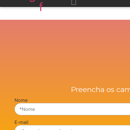
f
Preencha os cam
Nome
E-mail