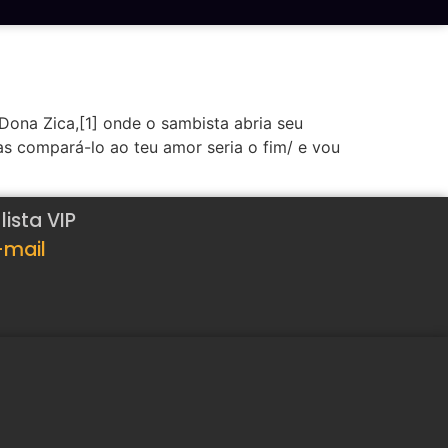
ona Zica,[1] onde o sambista abria seu
as compará-lo ao teu amor seria o fim/ e vou
ista VIP
-mail