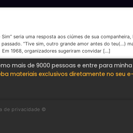
Sim” seria uma resposta aos ciúmes de sua companheira, D
o passado. “Tive sim, outro grande amor antes do teu(…) m
2] Em 1968, organizadores sugeriram convidar […]
mo mais de 9000 pessoas e entre para minha l
ba materiais exclusivos diretamente no seu e
ca de privacidade ©