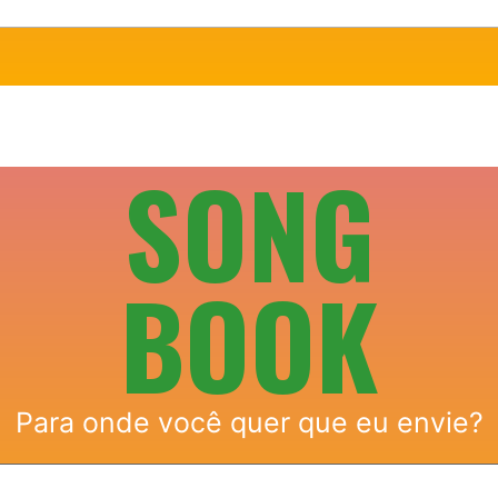
SONG
BOOK
Para onde você quer que eu envie?