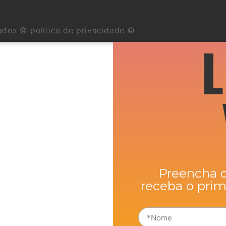
ados © política de privacidade ©
L
Preencha o
receba o prim