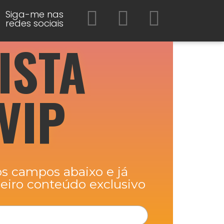
Siga-me nas
redes sociais
ISTA
VIP
s campos abaixo e já
eiro conteúdo exclusivo