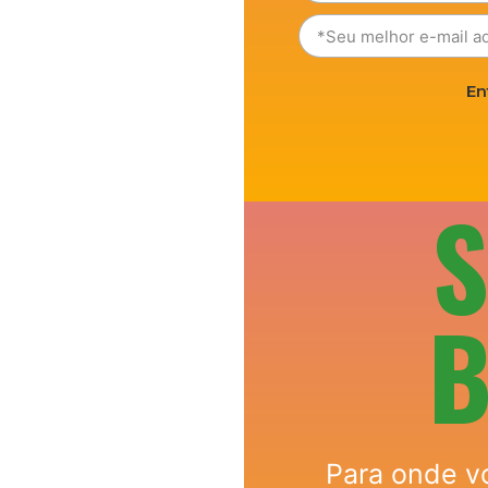
En
Para onde v