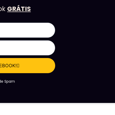
ook
GRÁTIS
 EBOOK!
e de Spam