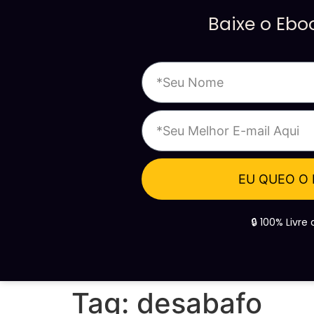
Baixe o Eb
EU QUEO O
🔒 100% Livr
Tag:
desabafo