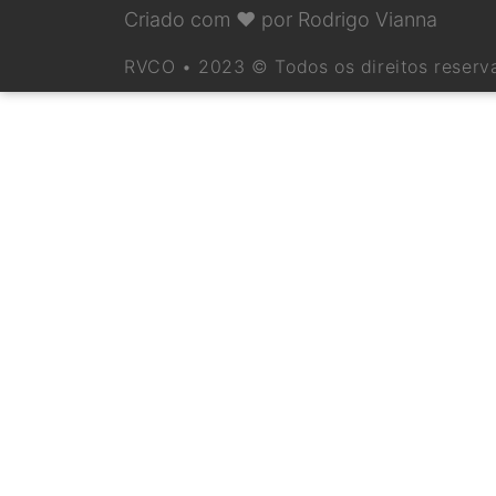
Criado com ❤ por Rodrigo Vianna
RVCO • 2023 © Todos os direitos reserv