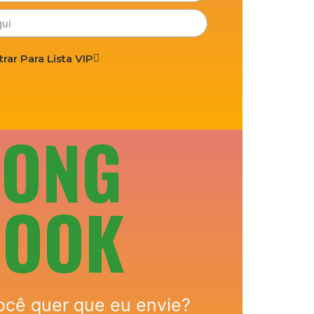
trar Para Lista VIP
SONG
BOOK
ocê quer que eu envie?