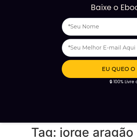
Baixe o Eb
EU QUEO O
🔒 100% Livr
Tag:
jorge aragão