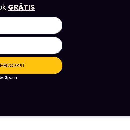
ook
GRÁTIS
 EBOOK!
e de Spam