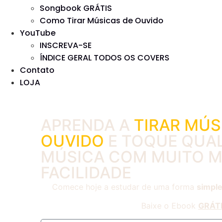
Songbook GRÁTIS
Como Tirar Músicas de Ouvido
YouTube
INSCREVA-SE
ÍNDICE GERAL TODOS OS COVERS
Contato
LOJA
APRENDA A
TIRAR MÚS
OUVIDO
E TOQUE QUA
MÚSICA COM MUITO M
FACILIDADE
Comece hoje a estudar de uma forma
simple
Baixe o Ebook
GRÁT