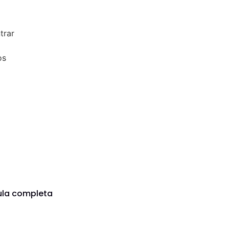
trar
os
ula completa