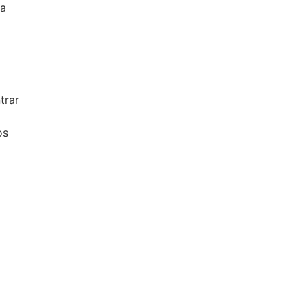
ca
trar
os