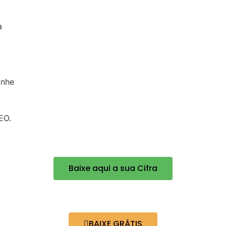
a
anhe
EO.
Baixe aqui a sua Cifra
BAIXE GRÁTIS