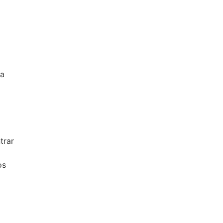
ca
trar
os