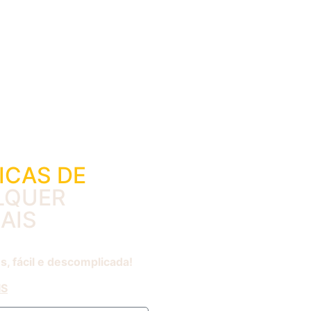
ICAS DE
LQUER
AIS
s, fácil e descomplicada!
IS