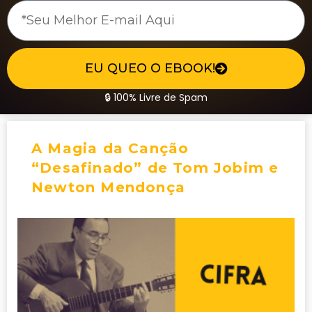
EU QUEO O EBOOK!
🔒 100% Livre de Spam
A Magia da Canção
“Desafinado” de Tom Jobim e
Newton Mendonça