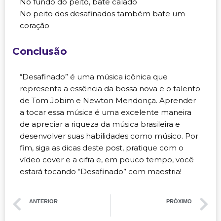
No fundo do peito, bate calado
No peito dos desafinados também bate um
coração
Conclusão
“Desafinado” é uma música icônica que
representa a essência da bossa nova e o talento
de Tom Jobim e Newton Mendonça. Aprender
a tocar essa música é uma excelente maneira
de apreciar a riqueza da música brasileira e
desenvolver suas habilidades como músico. Por
fim, siga as dicas deste post, pratique com o
vídeo cover e a cifra e, em pouco tempo, você
estará tocando “Desafinado” com maestria!
ANTERIOR
PRÓXIMO
“João e Maria”, uma música encantadora
“Quando o amor acontece”, uma linda canção