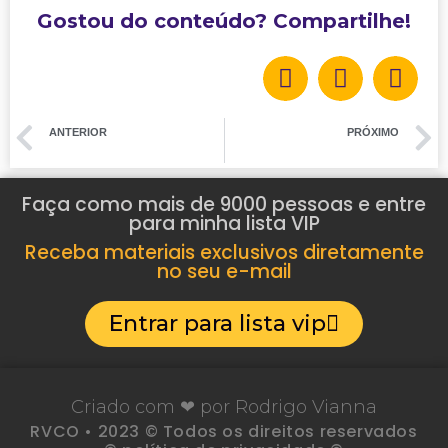
Gostou do conteúdo? Compartilhe!
ANTERIOR
PRÓXIMO
“João e Maria”, uma música encantadora
“Quando o amor acontece”, uma linda canção
Faça como mais de 9000 pessoas e entre
para minha lista VIP
Receba materiais exclusivos diretamente
no seu e-mail
Entrar para lista vip
Criado com ❤ por Rodrigo Vianna
RVCO • 2023 © Todos os direitos reservados