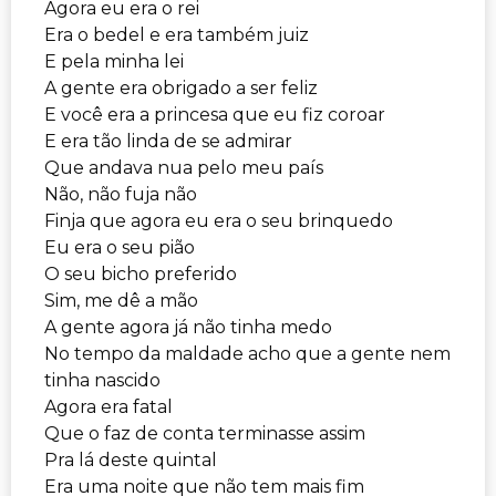
Agora eu era o rei
Era o bedel e era também juiz
E pela minha lei
A gente era obrigado a ser feliz
E você era a princesa que eu fiz coroar
E era tão linda de se admirar
Que andava nua pelo meu país
Não, não fuja não
Finja que agora eu era o seu brinquedo
Eu era o seu pião
O seu bicho preferido
Sim, me dê a mão
A gente agora já não tinha medo
No tempo da maldade acho que a gente nem
tinha nascido
Agora era fatal
Que o faz de conta terminasse assim
Pra lá deste quintal
Era uma noite que não tem mais fim