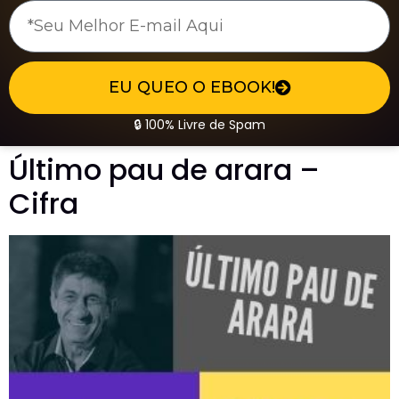
EU QUEO O EBOOK!
🔒 100% Livre de Spam
Último pau de arara –
Cifra