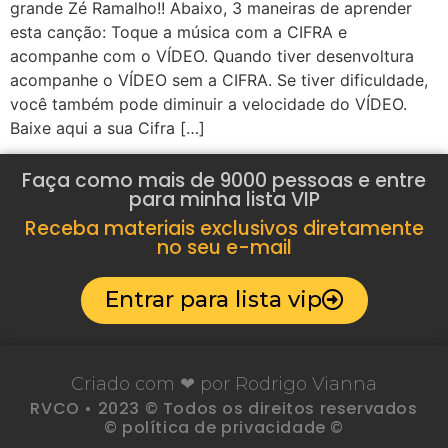
grande Zé Ramalho!! Abaixo, 3 maneiras de aprender
esta canção: Toque a música com a CIFRA e
acompanhe com o VÍDEO. Quando tiver desenvoltura
acompanhe o VÍDEO sem a CIFRA. Se tiver dificuldade,
você também pode diminuir a velocidade do VÍDEO.
Baixe aqui a sua Cifra […]
Faça como mais de 9000 pessoas e entre
para minha lista VIP
Receba materiais exclusivos diretamente
no seu e-mail
Entrar para lista vip
Criado com ❤ por Rodrigo Vianna
RVCO • 2023 © Todos os direitos reservados
© política de privacidade ©